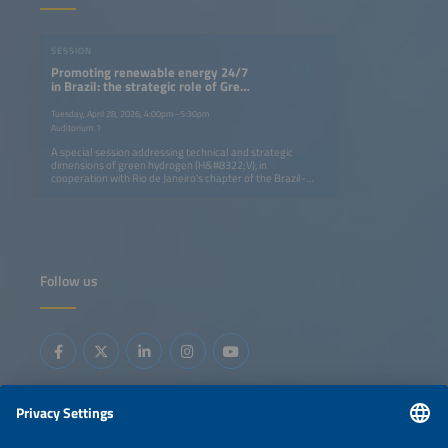
SESSION
Promoting renewable energy 24/7
in Brazil: the strategic role of Green
Hydrogen
Tuesday, April 28, 2026, 4:00pm–5:30pm
Auditorium 1
A special session addressing technical and strategic
dimensions of green hydrogen (H&#8322;V), in
cooperation with Rio de Janeiro's chapter of the Brazil-
Germany Chamber of Industry and Commerce (AHK).
Follow us
Information